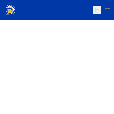
Op
Open Sc